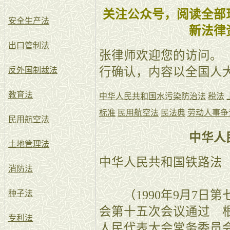
关注公众号，阅读全部
安全生产法
新法律
出口管制法
张律师欢迎您的访问。
行确认，内容以全国人
反外国制裁法
教育法
中华人民共和国水污染防治法
税法
标准
民用航空法
民法典
劳动人事争
民用航空法
中华人
土地管理法
中华人民共和国铁路法
消防法
（1990年9月7日第
种子法
会第十五次会议通过 根据
专利法
人民代表大会常务委员