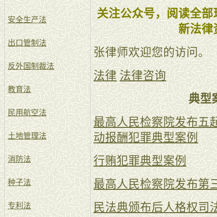
关注公众号，阅读全部
安全生产法
新法律
出口管制法
张律师欢迎您的访问。
反外国制裁法
法律
法律咨询
教育法
典型
民用航空法
最高人民检察院发布五
动报酬犯罪典型案例
土地管理法
行贿犯罪典型案例
消防法
最高人民检察院发布第
种子法
民法典颁布后人格权司
专利法