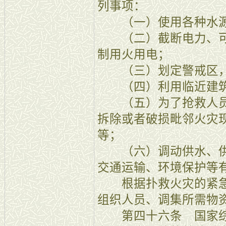
列事项：
（一）使用各种水
（二）截断电力、可
制用火用电；
（三）划定警戒区，
（四）利用临近建筑
（五）为了抢救人员
拆除或者破损毗邻火灾
等；
（六）调动供水、供
交通运输、环境保护等
根据扑救火灾的紧急
组织人员、调集所需物
第四十六条 国家综