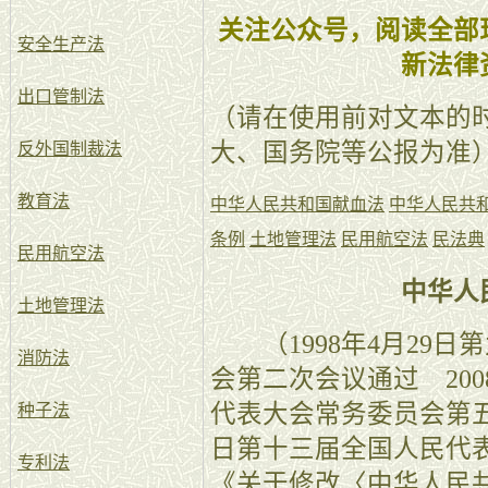
关注公众号，阅读全部
安全生产法
新法律
出口管制法
（请在使用前对文本的
大、国务院等公报为准
反外国制裁法
教育法
中华人民共和国献血法
中华人民共
条例
土地管理法
民用航空法
民法典
民用航空法
中华人
土地管理法
（1998年4月29日
消防法
会第二次会议通过 200
代表大会常务委员会第五次
种子法
日第十三届全国人民代
专利法
《关于修改〈中华人民