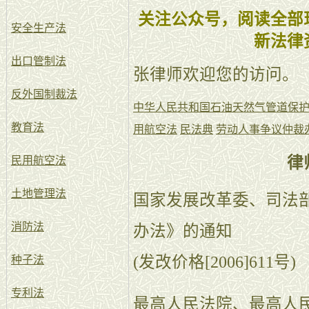
关注公众号，阅读全部
安全生产法
新法律
出口管制法
张律师欢迎您的访问。
反外国制裁法
中华人民共和国石油天然气管道保
教育法
用航空法
民法典
劳动人事争议仲裁
律
民用航空法
土地管理法
国家发展改革委、司法
消防法
办法》的通知
(发改价格[2006]611号)
种子法
专利法
最高人民法院、最高人