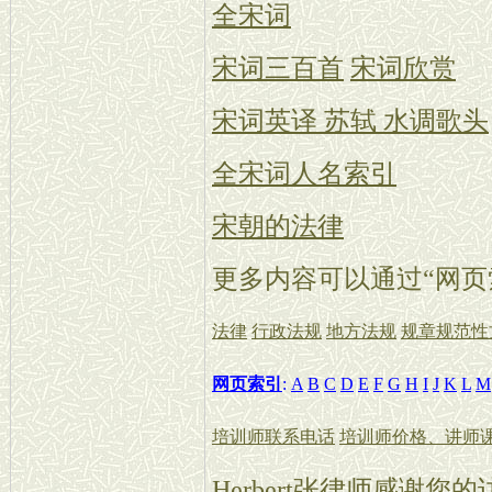
全宋词
宋词三百首
宋词欣赏
宋词英译 苏轼 水调歌头
全宋词人名索引
宋朝的法律
更多内容可以通过“网页
法律
行政法规
地方法规
规章规范性
网页索引
:
A
B
C
D
E
F
G
H
I
J
K
L
M
培训师联系电话
培训师价格、讲师
Herbert张律师感谢您