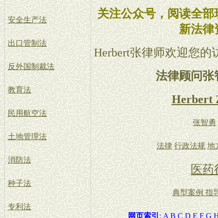
关注公众号，阅读全部
安全生产法
新法律
出口管制法
Herbert张律师欢迎您
反外国制裁法
法律顾问张
教育法
Herbert
民用航空法
张智勇
土地管理法
法律
行政法规
地
消防法
医药
种子法
典型案例 指
专利法
网页索引
:
A
B
C
D
E
F
G