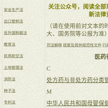
关注公众号，阅读全部
安全生产法
新法律
出口管制法
（请在使用前对文本的
大、国务院等公报为准
反外国制裁法
教育法
司法解释
规章及其他规范性文件
行
医药
民用航空法
C
土地管理法
处方药与非处方药分类
消防法
M
种子法
中华人民共和国母婴保
专利法