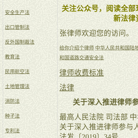
关注公众号，阅读全部
安全生产法
新法律
出口管制法
张律师欢迎您的访问。
反外国制裁法
给你介绍个律师
中华人民共和国陆
教育法
和国道路交通安全法
律师收费标准
民用航空法
法律
土地管理法
关于深入推进律师
消防法
最高人民法院 司法部 
种子法
关于深入推进律师参与
专利法
法发〔2019〕34号