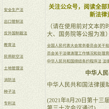
关注公众号，阅读全部
安全生产法
新法律
出口管制法
（请在使用前对文本的
大、国务院等公报为准
反外国制裁法
教育法
全国人民代表大会常务委员会关于
员会关于法律清理工作情况和处理
民用航空法
中华人民共和国缔结条约程序法
法
土地管理法
中华人民
消防法
中华人民共和国法律援
种子法
(2021年8月20日第
专利法
第三十次会议通过)