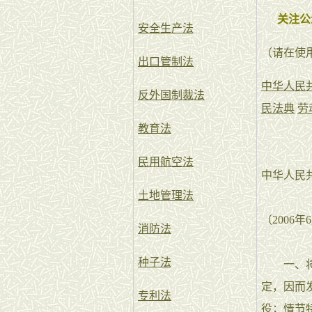
关注公
安全生产法
（请在使
出口管制法
中华人民
反外国制裁法
民法典
劳
教育法
民用航空法
中华人民
土地管理法
（2006
消防法
种子法
一、将刑
定，因而
专利法
役；情节