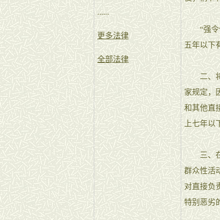
......
“强令他
更多法律
五年以下
全部法律
二、将刑
家规定，
和其他直
上七年以
三、在刑
群众性活
对直接负
特别恶劣