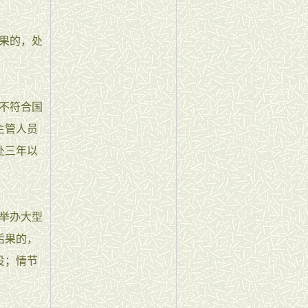
果的，处
不符合国
主管人员
处三年以
举办大型
后果的，
役；情节