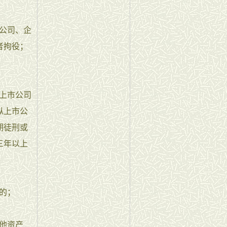
公司、企
者拘役；
上市公司
纵上市公
期徒刑或
三年以上
的；
他资产