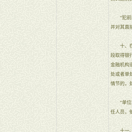
“犯前款
并对其直
十、在刑
段取得银
金融机构
处或者单
情节的，
“单位犯
任人员，
十一、将