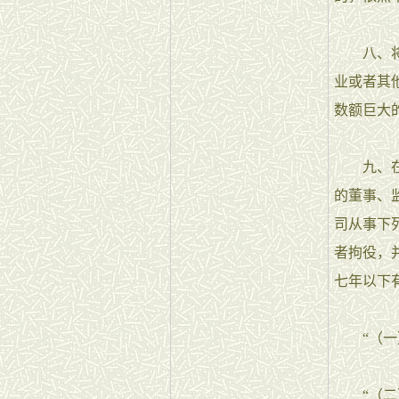
八、将刑
业或者其
数额巨大
九、在刑
的董事、
司从事下
者拘役，
七年以下
“（一）
“（二）