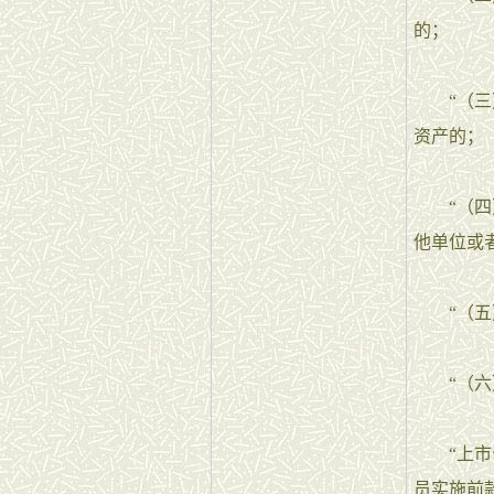
的；
“（三）
资产的；
“（四）
他单位或
“（五）
“（六）
“上市公
员实施前