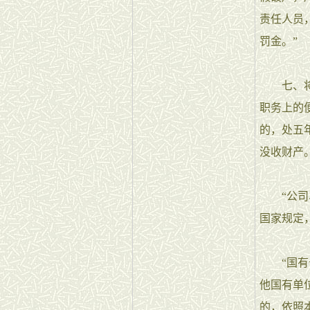
责任人员
罚金。”
七、将刑
职务上的
的，处五
没收财产
“公司、
国家规定
“国有公
他国有单
的，依照