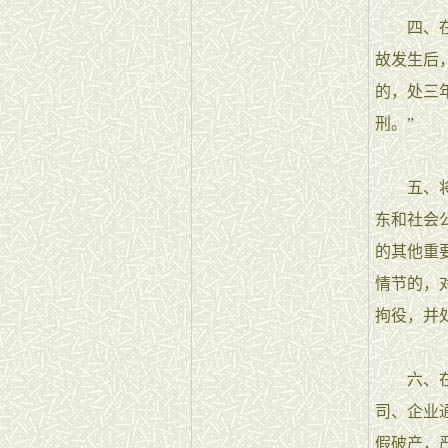
四、在刑
故发生后
的，处三
刑。”
五、将刑
东和社会
的其他重
情节的，
拘役，并
六、在刑
司、企业
假破产，