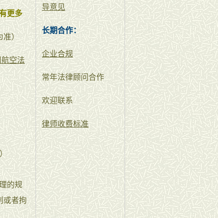
导意见
有更多
长期合作：
为准）
企业合规
用航空法
常年法律顾问合作
欢迎联系
律师收费标准
过）
理的规
刑或者拘