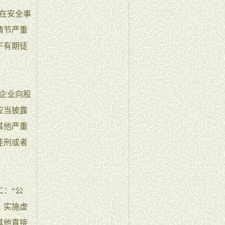
在安全事
情节严重
下有期徒
企业向股
应当披露
其他严重
徒刑或者
：“公
，实施虚
其他直接