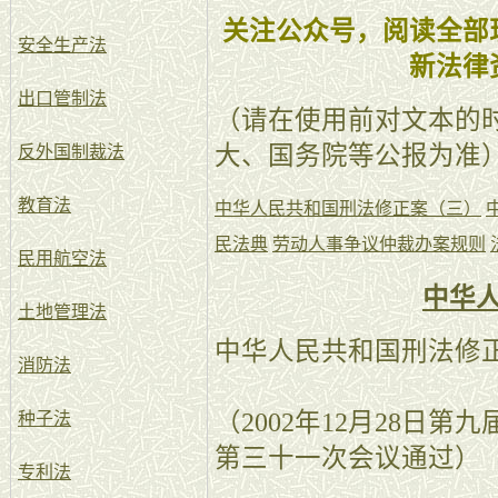
关注公众号，阅读全部
安全生产法
新法律
出口管制法
（请在使用前对文本的
大、国务院等公报为准
反外国制裁法
教育法
中华人民共和国刑法修正案（三）
民法典
劳动人事争议仲裁办案规则
民用航空法
中华
土地管理法
中华人民共和国刑法修
消防法
（2002年12月28日
种子法
第三十一次会议通过）
专利法