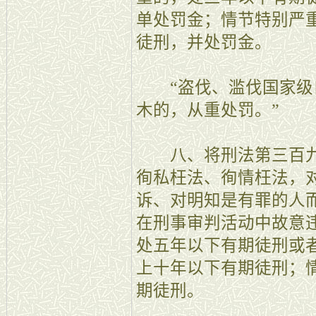
单处罚金；情节特别严
徒刑，并处罚金。
“盗伐、滥伐国家级
木的，从重处罚。”
八、将刑法第三百九
徇私枉法、徇情枉法，
诉、对明知是有罪的人
在刑事审判活动中故意
处五年以下有期徒刑或
上十年以下有期徒刑；
期徒刑。