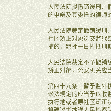
人民法院拟撤销缓刑、
的申辩及其委托的律师
人民法院裁定撤销缓刑
社区矫正对象送交监狱
捕的，羁押一日折抵刑
人民法院裁定不予撤销
矫正对象，公安机关应
第四十九条 暂予监外
讼法规定的应当予以收
执行地或者原社区矫正
将建议书抄送人民检察