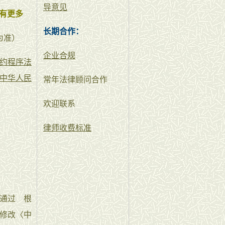
导意见
有更多
长期合作：
为准）
企业合规
约程序法
中华人民
常年法律顾问合作
欢迎联系
律师收费标准
议通过 根
于修改〈中