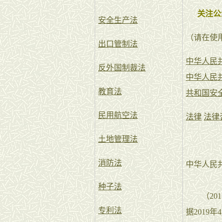
关注公
安全生产法
（请在使
出口管制法
中华人民
反外国制裁法
中华人民
教育法
共和国安
民用航空法
法律
法律
土地管理法
消防法
中华人民
种子法
（201
专利法
据2019