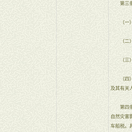
第三条
（一）
（二）军
（三）
（四）依
及其有关
第四条 
自然灾害
车船税。