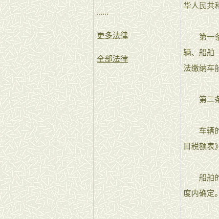
华人民共
......
更多法律
第一条 
辆、船舶
全部法律
法缴纳车
第二条 
车辆的具
目税额表
船舶的具
度内确定