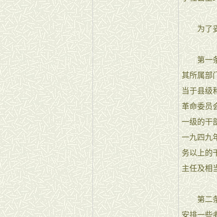
为了妥善
第一条 
其所属部
当于县级
革命委员
一级的干
一九四九
务以上的
主任及相
第二条 
安排一些