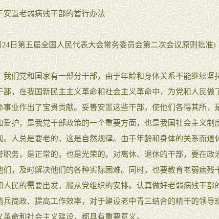
于安置老弱病残干部的暂行办法
年5月24日第五届全国人民代表大会常务委员会第二次会议原则批准)
们党和国家有一部分干部，由于年龄和身体关系不能继续坚
干部，在我国新民主主义革命和社会主义革命中，为党和人民做
命事业作出了宝贵贡献。妥善安置这些干部，使他们各得其所，
和爱护，是我党干部政策的一个重要方面，也是我国社会主义制
现。人总是要老的，这是自然规律。由于年龄和身体的关系而退
誉职务，是正常的，也是光荣的。对离休、退休的干部，要在政
他们，及时解决他们的各种实际困难。同时，也要教育老弱病残
和人民的需要出发，服从党组织的安排。认真做好老弱病残干部
精兵简政、提高工作效率，对于建设老中青三结合的精干的领导
义革命和社会主义建设，都具有重要意义。