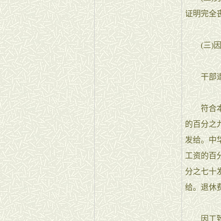
证明完全
(三)因
干部退休
符合本条
的百分之
发给。中
工资的百
分之七十
给。退休
因工致残