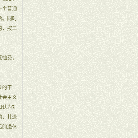
一个普通
给。同时
的，按三
抚恤费，
誉的干
社会主义
和认为对
的，其退
后的退休