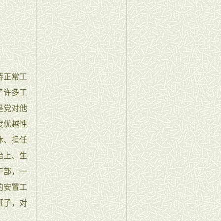
持正常工
了许多工
是党对他
度优越性
休、担任
治上、生
干部，一
的安置工
班子，对