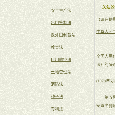
关注公
安全生产法
（请在使
出口管制法
中华人民
反外国制裁法
教育法
全国人民
民用航空法
法》的决
土地管理法
(197
消防法
种子法
第五届全
安置老弱
专利法