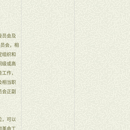
委员会及
委员会，相
党组织和
同级或高
些工作，
及相当职
员会正副
位，可以
加革命工