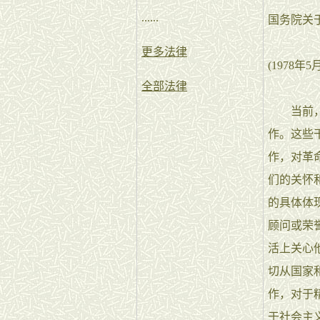
......
国务院关
更多法律
(1978
全部法律
当前，我
作。这些
作，对革
们的关怀
的具体体
顾问或荣
活上关心
切从国家
作，对于
于社会主