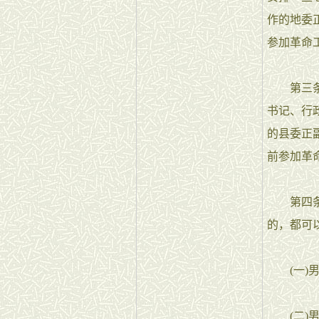
作的地委
参加革命
第三条 
书记、行
的县委正
前参加革
第四条 
的，都可
(一)男
(二)男