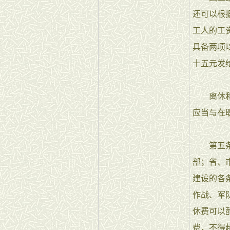
还可以根
工人的工
具备两项
十五元发
离休和退
应当与在
第五条 
部；省、
建设的各
作战、军
休费可以
费，不得