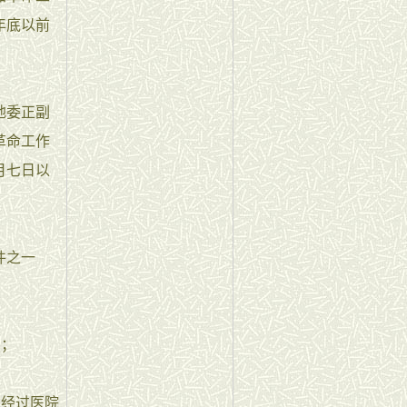
年底以前
地委正副
革命工作
月七日以
件之一
的；
经过医院