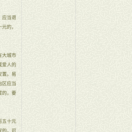
，应当退
十元的，
在大城市
或爱人的
安置。易
治区应当
置的，要
百五十元
家的，可