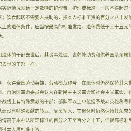
据实际情况发给一定数额的护理费，护理费标准，一般不得超过
资；饮食起居不需要人扶助的，按本人标准工资的百分之八十发
以上的退休条件，应当按最高的标准发给。退休费低于三十五元
给。
休的干部去世后，其丧事处理、丧葬补助费和供养直系亲属
职去世的干部一样。
获得全国劳动英雄、劳动模范称号，在退休时仍然保持其荣
市、自治区革命委员会认为在新民主主义革命和社会主义革命、
条战线上有特殊贡献的干部；部队军以上单位授予战斗英雄称号
队建设有特殊贡献的转业、复员军人，在退休时仍然保持其荣誉
酌情高于本办法所定标准的百分之五至百分之十五，但提高标准
超过本人原标准工资。