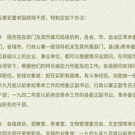
安置老弱病残干部，特制定如下办法：
国务院各部门及其所属司局级机构，各省、市、自治区革命
门，省辖市、行政公署一级领导机关及其所属部门，县(旗)革命
和县级以上的企业、事业单位，都可以根据情况设顾问，在同级
会领导下，根据他们的特长做些力所能及的工作。各级顾问安排
部担任。安排对象是：担任实职有困难，有斗争经验，尚能做一
年九月底以前参加革命工作的地委正副书记、行政公署正副专员
干部；一九四二年底以前参加革命工作的县委正副书记、革命委
当职务的干部。
各级政协、视察室、参事室、文物管理委员会、文史馆等单
老同志担任荣誉职务。安排的对象是：一九四九年九月底以前参