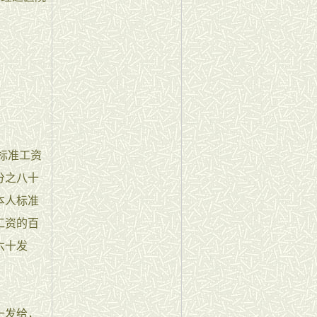
标准工资
分之八十
本人标准
工资的百
六十发
十发给，