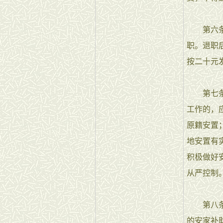
第六条 
职。退职
按二十元
第七条 
工作的，
原籍安置
地安置有
积极做好
从严控制
第八条 
的安家补