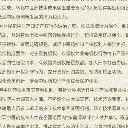
对完成、转化中医药技术成果做出重要贡献的人员获得奖励和报
激发中医药创新发展的潜力和活力。
大对侵犯中医药知识产权行为惩治力度。依法采取行为保全、制
措施，及时有效阻遏中医药领域侵权行为。积极适用证据保全、
责任转移、证明妨碍规则，减轻中医药知识产权权利人举证负担
赔偿构成要件，对于重复侵权、以侵权为业等侵权行为情节严重
人惩罚性赔偿请求，有效提高侵权赔偿数额。加大刑事打击力度
医药知识产权犯罪行为，充分发挥刑罚威慑、预防和矫正功能。
改革创新，健全中医药知识产权综合保护体系
善中医药技术事实查明机制。有针对性地选任中医药领域专业技
国法院技术调查人才库。不断健全技术调查官、技术咨询专家、
家辅助人员参与诉讼的多元技术事实查明机制。建立技术调查人
实现中医药技术人才在全国范围内“按需调派”和“人才共享”。遴
术人员参与案件审理，推动建立专家陪审制度。完善中医药领域