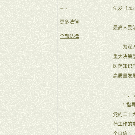
......
法发〔202
更多法律
最高人民
全部法律
为深入贯
重大决策部
医药知识
高质量发
一、坚持
1.指导
党的二十
药工作的
个自信”