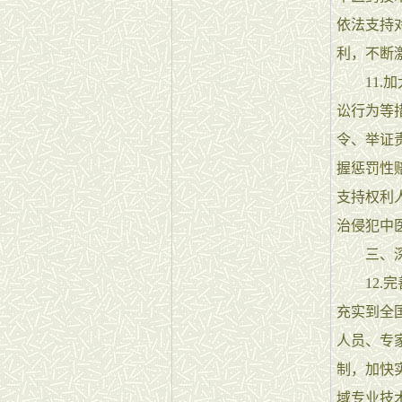
依法支持
利，不断
11.加
讼行为等
令、举证
握惩罚性
支持权利
治侵犯中
三、深化
12.完
充实到全
人员、专
制，加快
域专业技