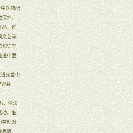
对中医药配
益保护。
作品，推
间文艺等
统知识等
推进中医
促进完善中
产品质
系，依法
活动。准
力劳动对
律界限，