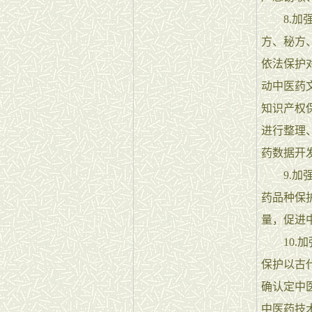
8.加强
方、秘方
依法保护
动中医药
知识产权
进行整理
药数据开
9.加强
药品种保
量，促进
10.加
保护以古
确认定中
中医药技