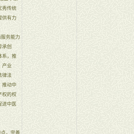
优秀传统
提供有力
药服务能力
传承创
体系，推
、产业
法律法
，推动中
产权的权
促进中医
特点，完善