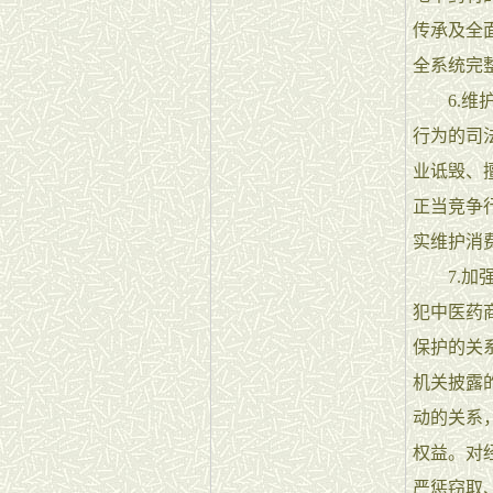
传承及全
全系统完
6.维护
行为的司
业诋毁、
正当竞争
实维护消
7.加强
犯中医药
保护的关
机关披露
动的关系
权益。对
严惩窃取