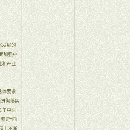
兴发展的
全面加强中
业和产业
总体要求
面贯彻落实
关于中医
坚定“四
程上不断