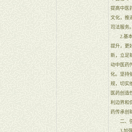
提高中医
文化，推
司法服务
2.基本
提升，更
新，立足
动中医药
化。坚持
规，切实
医药创造
利边界和
药传承创
二、强化
3.加强