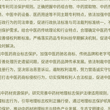
域专利司法保护规则。正确把握中药组合物、中药提取物、中药
法、中医中药设备、医药用途等不同主题专利特点，依法加强中
行政行为的司法审查，促进行政执法标准与司法裁判标准统一，
利保护需求。结合中医药传统理论和行业特点，合理确定中医药
完善侵权判断标准。严格落实药品专利纠纷早期解决机制，促进
及时解决。
中医药商业标志保护。加强中医药驰名商标、传统品牌和老字
妥善处理历史遗留问题，促进中医药品牌传承发展。依法制裁中
注册行为，坚决惩治恶意诉讼，遏制权利滥用，努力营造诚实守
厉打击中医药商标侵权行为，切实保障权利人合法权益，促进中
中药材资源保护。研究完善中药材地理标志保护法律适用规则
理标志行为，引导地理标志权利正确行使，通过地理标志保护机
的保护，推动中药材地理标志与特色产业发展、生态文明建设、