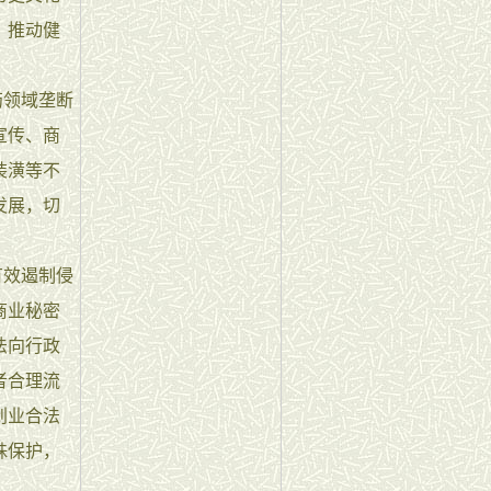
，推动健
药领域垄断
宣传、商
装潢等不
发展，切
有效遏制侵
商业秘密
法向行政
者合理流
创业合法
殊保护，