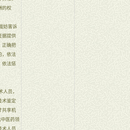
酬的权
裁妨害诉
证据提供
。正确把
的，依法
，依法惩
术人员，
技术鉴定
才共享机
选中医药领
技术人员