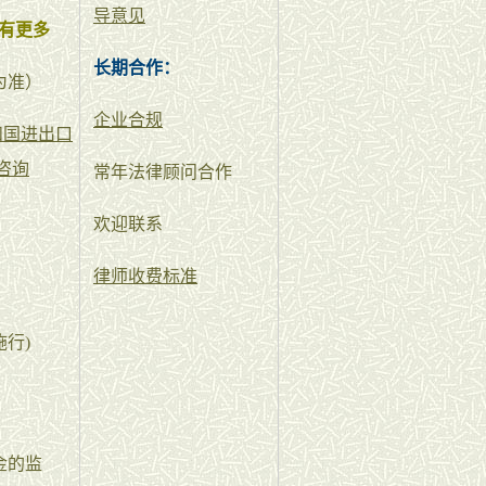
导意见
有更多
长期合作：
为准）
企业合规
和国进出口
咨询
常年法律顾问合作
欢迎联系
律师收费标准
施行)
金的监