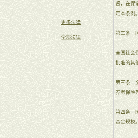
督，在保
......
定本条例
更多法律
第二条 
全部法律
全国社会
批准的其
第三条 
养老保险
第四条 
基金规模