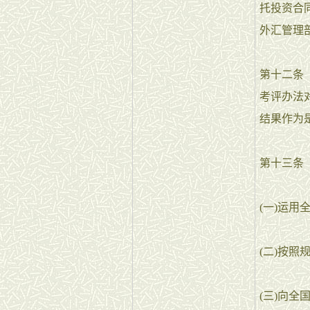
托投资合
外汇管理
第十二条
考评办法
结果作为
第十三条
(一)运
(二)按
(三)向