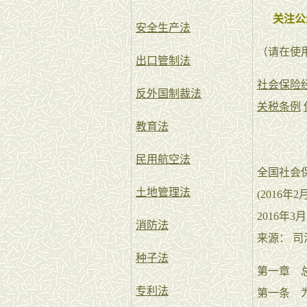
关注公
安全生产法
（请在使
出口管制法
社会保险
反外国制裁法
关税条例
教育法
民用航空法
全国社会
土地管理法
(2016
2016年
消防法
来源： 
种子法
第一章 
专利法
第一条 