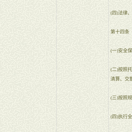
(四)法
第十四条
(一)安
(二)按
清算、交
(三)按
(四)执