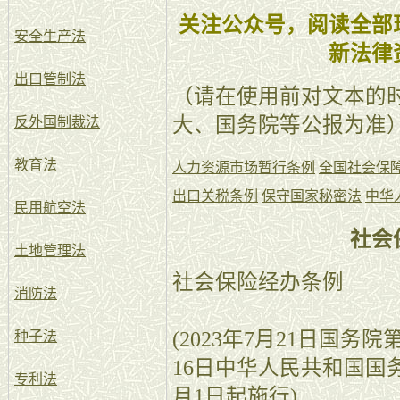
关注公众号，阅读全部
安全生产法
新法律
出口管制法
（请在使用前对文本的
大、国务院等公报为准
反外国制裁法
教育法
人力资源市场暂行条例
全国社会保
出口关税条例
保守国家秘密法
中华
民用航空法
社会
土地管理法
社会保险经办条例
消防法
(2023年7月21日国务
种子法
16日中华人民共和国国务院
专利法
月1日起施行)