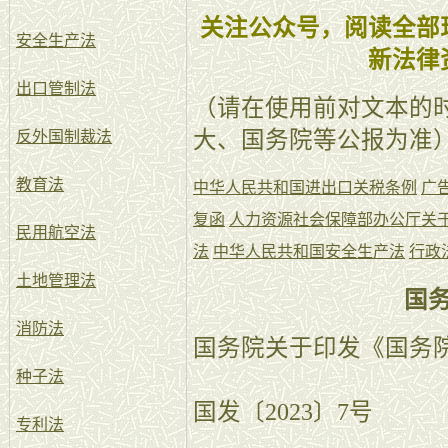
关注公众号，阅读全部
安全生产法
新法律
出口管制法
（请在使用前对文本的
大、国务院等公报为准
反外国制裁法
教育法
中华人民共和国进出口关税条例
广
复函
人力资源社会保障部办公厅关
民用航空法
法
中华人民共和国安全生产法
行政
土地管理法
国
消防法
国务院关于印发《国务
种子法
国发〔2023〕7号
专利法