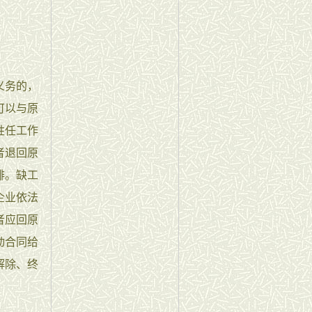
义务的，
可以与原
胜任工作
者退回原
排。缺工
企业依法
者应回原
动合同给
解除、终