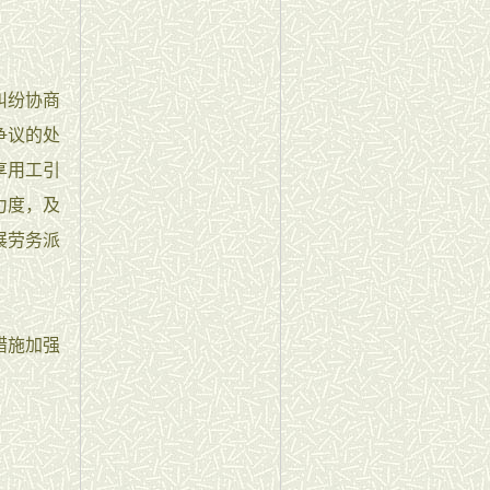
纠纷协商
争议的处
享用工引
力度，及
展劳务派
措施加强