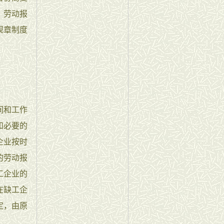
、劳动报
规章制度
间和工作
和必要的
企业按时
的劳动报
工企业的
在缺工企
定，由原