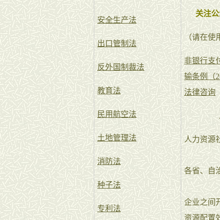
关注公
安全生产法
（请在使
出口管制法
非银行支
反外国制裁法
输条例（2
教育法
法律咨询
民用航空法
土地管理法
人力资源
消防法
各省、自
种子法
企业之间
专利法
资源配置