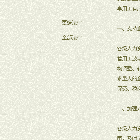
......
享用工有
更多法律
一、支持
全部法律
各级人力
营用工波
构调整、
求量大的
保费、稳
二、加强
各级人力
围，及时