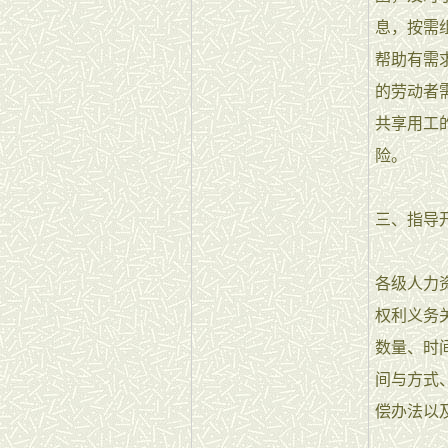
息，按需
帮助有需
的劳动者
共享用工
险。
三、指导
各级人力
权利义务
数量、时
间与方式
偿办法以