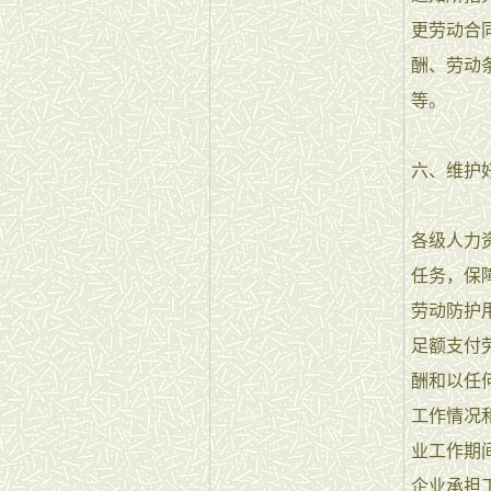
更劳动合
酬、劳动
等。
六、维护
各级人力
任务，保
劳动防护
足额支付
酬和以任
工作情况
业工作期
企业承担