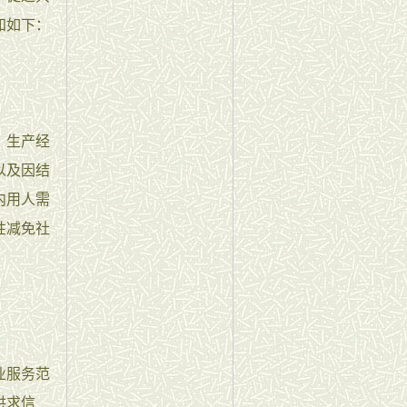
知如下：
、生产经
以及因结
内用人需
性减免社
业服务范
供求信