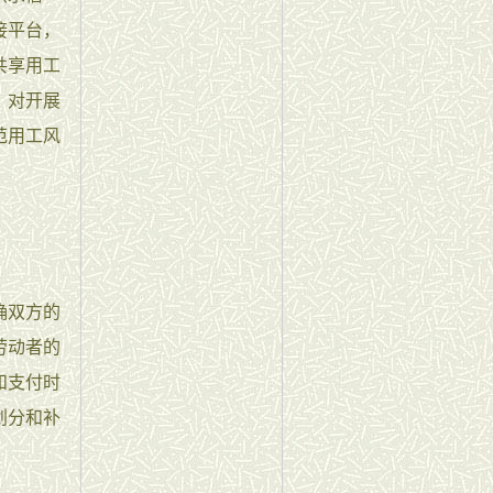
接平台，
共享用工
。对开展
范用工风
确双方的
劳动者的
和支付时
划分和补