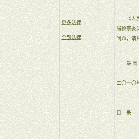
......
《人民检
更多法律
届检察委
全部法律
问题，请
最 高 人
二〇一〇
目 录