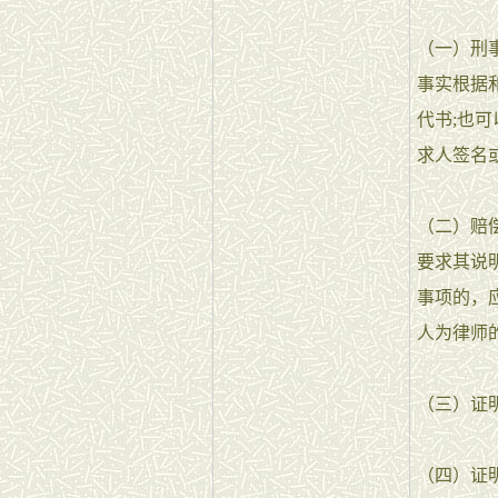
（一）刑
事实根据
代书;也
求人签名
（二）赔
要求其说
事项的，
人为律师
（三）证
（四）证