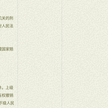
机关的刑
对人民法
理国家赔
件。上级
有权撤销
下级人民