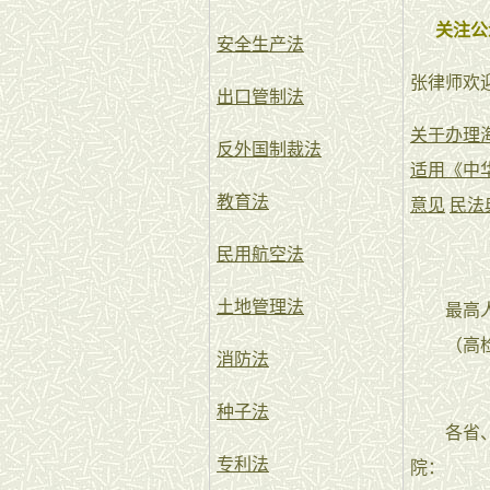
关注公
安全生产法
张律师欢
出口管制法
关于办理
反外国制裁法
适用《中
教育法
意见
民法
民用航空法
土地管理法
最高人民
（高检发[
消防法
种子法
各省、自
专利法
院：