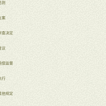
总则
立案
审查决定
复议
赔偿监督
执行
其他规定