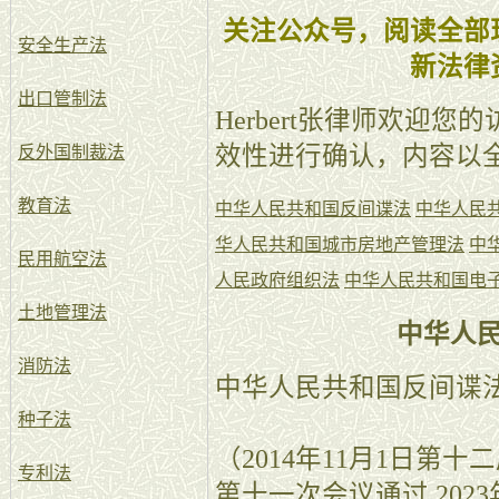
关注公众号，阅读全部
安全生产法
新法律
出口管制法
Herbert张律师欢迎
效性进行确认，内容以
反外国制裁法
教育法
中华人民共和国反间谍法
中华人民
华人民共和国城市房地产管理法
中
民用航空法
人民政府组织法
中华人民共和国电
土地管理法
中华人
消防法
中华人民共和国反间谍
种子法
（2014年11月1日第
专利法
第十一次会议通过 202