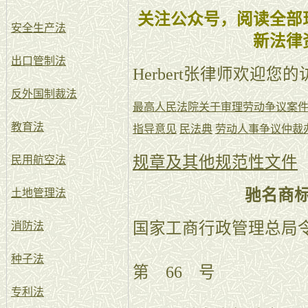
关注公众号，阅读全部
安全生产法
新法律
出口管制法
Herbert张律师欢迎您
反外国制裁法
最高人民法院关于审理劳动争议案件
教育法
指导意见
民法典
劳动人事争议仲裁
规章及其他规范性文件
民用航空法
驰名商
土地管理法
国家工商行政管理总局
消防法
种子法
第 66 号
专利法