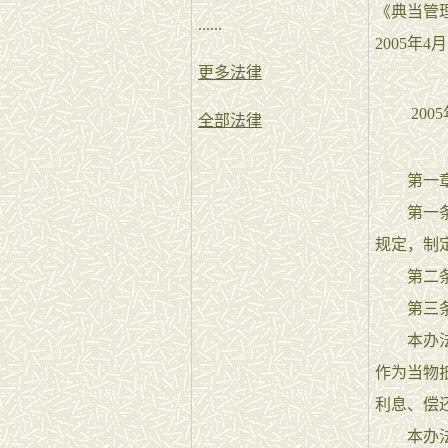
《典当管
......
2005年
更多法律
2005
全部法律
第一章
第一条为
规定，制
第二条在
第三
本办法所
作为当物
利息、偿
本办法所