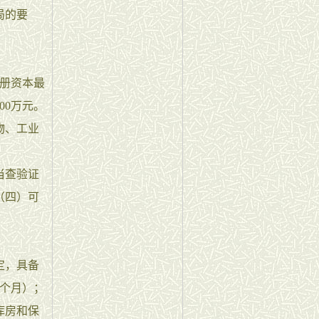
局的要
册资本最
00万元。
物、工业
当查验证
（四）可
定，具备
个月）；
库房和保