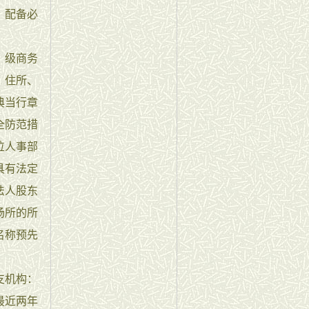
）配备必
）级商务
、住所、
典当行章
全防范措
位人事部
具有法定
法人股东
场所的所
名称预先
支机构：
最近两年