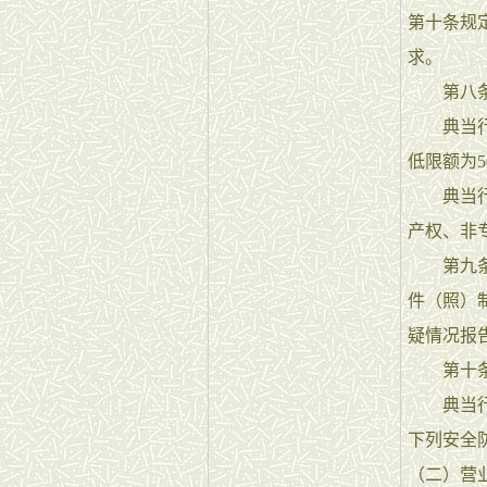
第十条规
求。
第八
典当行注
低限额为5
典当行的
产权、非
第九条典
件（照）
疑情况报
第十
典当行房
下列安全
（二）营