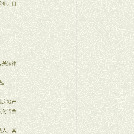
公布，自
有关法律
法。
其房地产
支付当金
法人，其