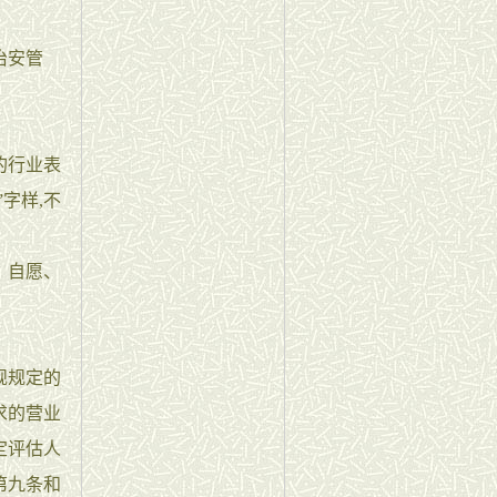
治安管
的行业表
字样,不
、自愿、
规规定的
求的营业
定评估人
第九条和