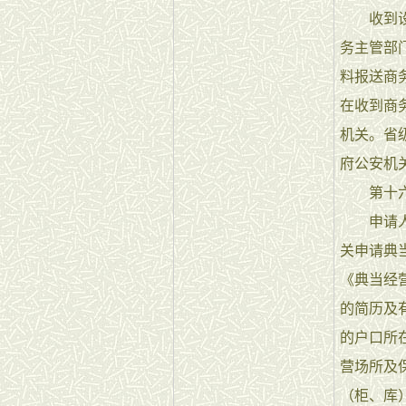
收到设立
务主管部
料报送商
在收到商
机关。省
府公安机
第十六
申请人领
关申请典
《典当经
的简历及
的户口所
营场所及
（柜、库