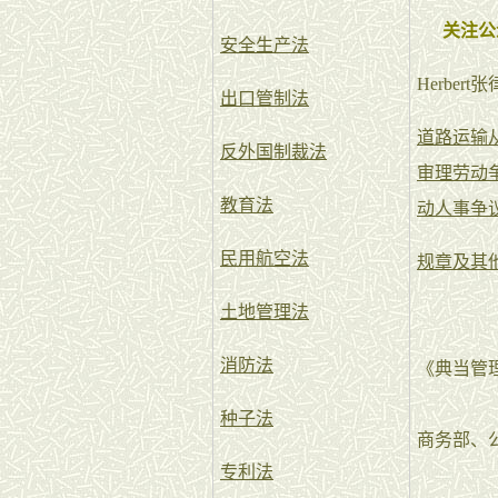
关注公
安全生产法
Herbe
出口管制法
道路运输
反外国制裁法
审理劳动
教育法
动人事争
民用航空法
规章及其
土地管理法
消防法
《典当管
种子法
商务部、公
专利法