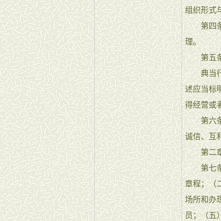
组织形式
第四条商
理。
第五
典当行的
述应当标
得经营或
第六条典
诚信、互
第二章
第七条申
章程；（
场所和办
员；（五