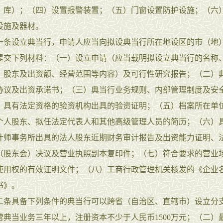
、库）；（四）设置报警装置；（五）门窗设置防护设施；（六
设施及器材。
设立典当行，申请人应当向拟设典当行所在地设区的市（地
提交下列材料：（一）设立申请（应当载明拟设立典当行的名称
、股东及出资额、经营范围等内容）及可行性研究报告；（二）
协议及出资承诺书；（三）典当行业务规则、内部管理制度及安
）具有法定资格的验资机构出具的验资证明；（五）档案所在单
个人股东、拟任法定代表人和其他高级管理人员的简历；（六）
计师事务所出具的法人股东近期财务审计报告及出资能力证明、
（股东会）决议及营业执照副本复印件；（七）符合要求的营业
使用权的有效证明文件；（八）工商行政管理机关核发的《企业
书》。
具备下列条件的典当行可以跨省（自治区、直辖市）设立分
营典当业务三年以上，注册资本不少于人民币1500万元；（二）