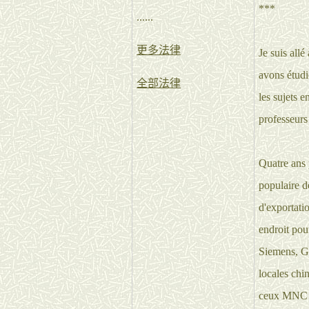
***
......
更多法律
Je suis all
avons étudi
全部法律
les sujets 
professeurs 
Quatre ans p
populaire d
d'exportati
endroit pou
Siemens, GE
locales chi
ceux MNC o