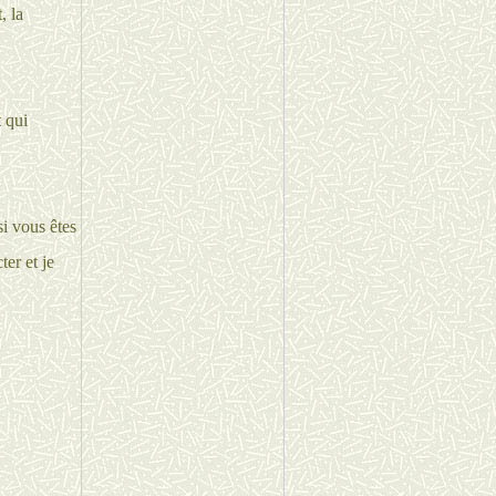
, la
 qui
i vous êtes
er et je