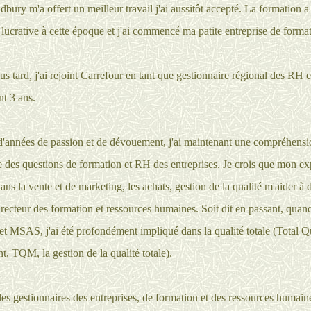
bury m'a offert un meilleur travail j'ai aussitôt accepté. La formation a
s lucrative à cette époque et j'ai commencé ma patite entreprise de forma
us tard, j'ai rejoint Carrefour en tant que gestionnaire régional des RH et
nt 3 ans.
d'années de passion et de dévouement, j'ai maintenant une compréhensi
 des questions de formation et RH des entreprises. Je crois que mon ex
ans la vente et de marketing, les achats, gestion de la qualité m'aider à
irecteur des formation et ressources humaines. Soit dit en passant, quand 
et MSAS, j'ai été profondément impliqué dans la qualité totale (Total Q
 TQM, la gestion de la qualité totale).
 les gestionnaires des entreprises, de formation et des ressources humain