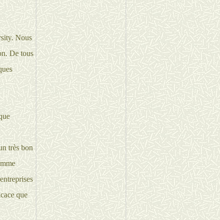
rsity. Nous
on. De tous
ques
ique
un très bon
comme
entreprises
icace que