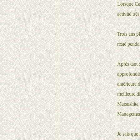
Lorsque Cad
activité trè
Trois ans pl
resté penda
Après tant 
approfondie
antérieure d
meilleure d
Matsushita 
Management,
Je sais que