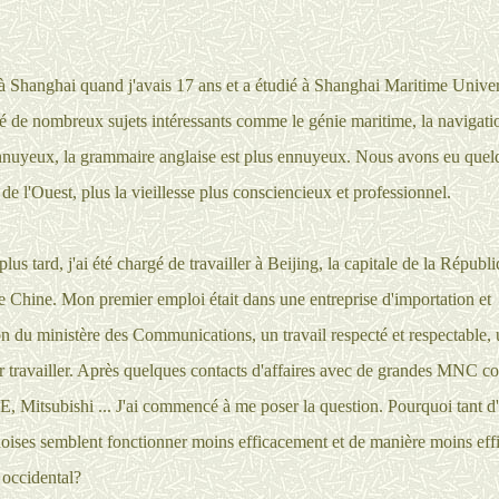
é à Shanghai quand j'avais 17 ans et a étudié à Shanghai Maritime Unive
é de nombreux sujets intéressants comme le génie maritime, la navigati
ennuyeux, la grammaire anglaise est plus ennuyeux. Nous avons eu quel
de l'Ouest, plus la vieillesse plus consciencieux et professionnel.
lus tard, j'ai été chargé de travailler à Beijing, la capitale de la Républ
e Chine. Mon premier emploi était dans une entreprise d'importation et
on du ministère des Communications, un travail respecté et respectable, 
r travailler. Après quelques contacts d'affaires avec de grandes MNC 
, Mitsubishi ... J'ai commencé à me poser la question. Pourquoi tant d'
noises semblent fonctionner moins efficacement et de manière moins eff
ccidental?