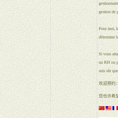
gestionnair
gestion de p
Pour moi, l
détermine la
Si vous att
un RH ou pa
suis sûr que
欢迎预约
您也许希