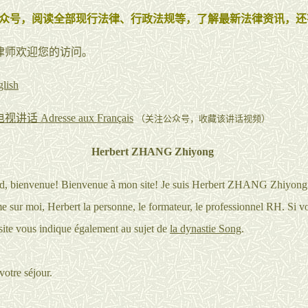
众号，阅读全部现行法律、行政法规等，了解最新法律资讯，还
rt张律师欢迎您的访问。
lish
话 Adresse aux Français
（关注公众号，收藏该讲话视频）
Herbert ZHANG Zhiyong
rd, bienvenue! Bienvenue à mon site! Je suis Herbert ZHANG Zhiyong.
e sur moi, Herbert la personne, le formateur, le professionnel RH. Si vo
 site vous indique également au sujet de
la dynastie Song
.
votre séjour.