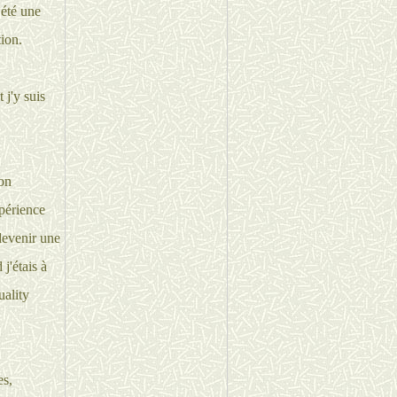
 été une
tion.
 j'y suis
on
périence
 devenir une
j'étais à
uality
es,