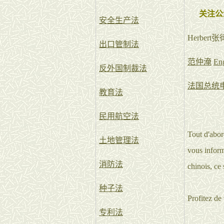
关注公
安全生产法
Herbe
出口管制法
范仲淹
Eng
反外国制裁法
法国总统电视讲
教育法
民用航空法
Tout d'abo
土地管理法
vous inform
消防法
chinois, ce
种子法
Profitez de 
专利法