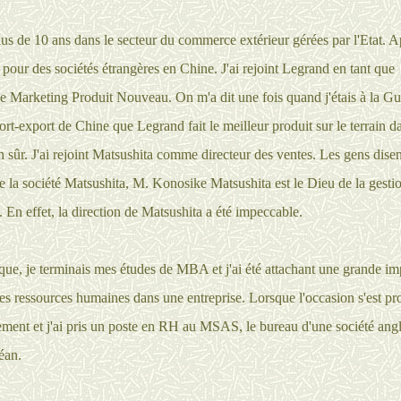
plus de 10 ans dans le secteur du commerce extérieur gérées par l'Etat. A
lé pour des sociétés étrangères en Chine. J'ai rejoint Legrand en tant que
 Marketing Produit Nouveau. On m'a dit une fois quand j'étais à la 
ort-export de Chine que Legrand fait le meilleur produit sur le terrain d
 sûr. J'ai rejoint Matsushita comme directeur des ventes. Les gens disen
e la société Matsushita, M. Konosike Matsushita est le Dieu de la gesti
. En effet, la direction de Matsushita a été impeccable.
que, je terminais mes études de MBA et j'ai été attachant une grande im
des ressources humaines dans une entreprise. Lorsque l'occasion s'est pr
ment et j'ai pris un poste en RH au MSAS, le bureau d'une société angla
éan.