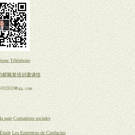
one Téléphone
的邮箱发培训邀请信
：
la paie
Cotisations sociales
Étude
Les Entretiens de Confucius