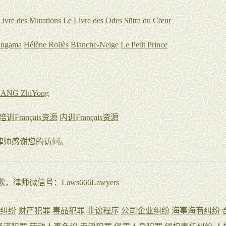
 Livre des Mutations
Le Livre des Odes
Sūtra du Cœur
angama
Hélène Rollès
Blanche-Neige
Le Petit Prince
HANG ZhiYong
培训Français资源
内训Français资源
rt张律师感谢您的访问。
师微信号：Laws666Lawyers