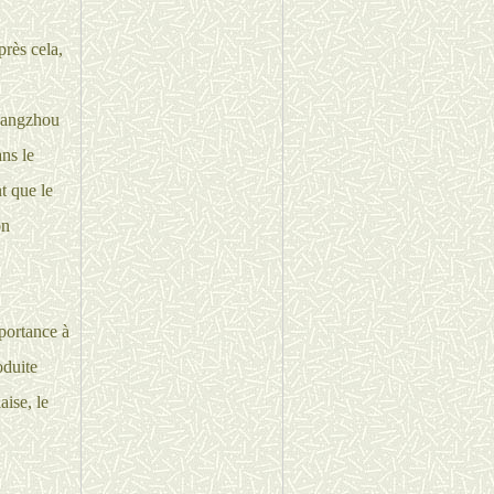
près cela,
Guangzhou
ans le
t que le
on
portance à
oduite
ise, le