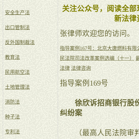
关注公众号，阅读全部
安全生产法
新法律
出口管制法
张律师欢迎您的访问。
反外国制裁法
指导案例167号：北京大唐燃料有
教育法
民法院司法改革案例选编（十一）
法律
法律咨询
民用航空法
指导案例169号
土地管理法
徐欣诉招商银行股
消防法
纠纷案
种子法
（最高人民法院审判委员
专利法