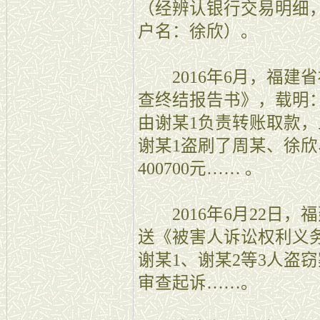
（经辨认银行交易明细，
户名：徐欣）。
2016年6月，福建
查终结报告书》，载明：
由谢某1负责转账取款
谢某1盗刷了周某、徐
400700元…… 。
2016年6月22日，
送《被害人诉讼权利义
谢某1、谢某2等3人盗
审查起诉……。