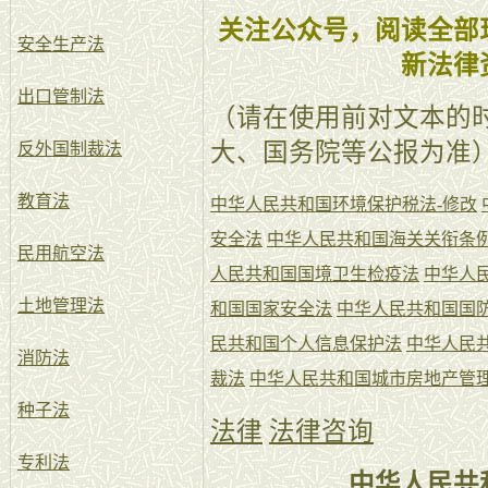
关注公众号，阅读全部
安全生产法
新法律
出口管制法
（请在使用前对文本的
大、国务院等公报为准
反外国制裁法
教育法
中华人民共和国环境保护税法-修改
安全法
中华人民共和国海关关衔条
民用航空法
人民共和国国境卫生检疫法
中华人
土地管理法
和国国家安全法
中华人民共和国国
民共和国个人信息保护法
中华人民
消防法
裁法
中华人民共和国城市房地产管
种子法
法律
法律咨询
专利法
中华人民共