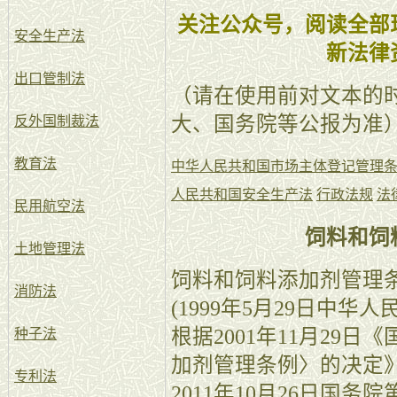
关注公众号，阅读全部
安全生产法
新法律
出口管制法
（请在使用前对文本的
大、国务院等公报为准
反外国制裁法
教育法
中华人民共和国市场主体登记管理
人民共和国安全生产法
行政法规
法
民用航空法
饲料和饲
土地管理法
饲料和饲料添加剂管理
消防法
(1999年5月29日中华
根据2001年11月29
种子法
加剂管理条例〉的决定
专利法
2011年10月26日国务