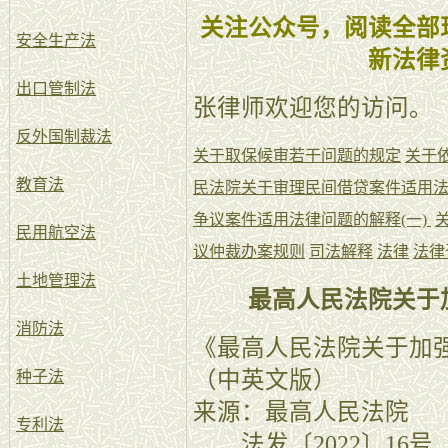
关注公众号，阅读全部
安全生产法
新法律
出口管制法
张律师欢迎您的访问。
反外国制裁法
关于取保候审若干问题的规定
关于
教育法
民法院关于审理民间借贷案件适用
争议案件适用法律问题的解释(一)
民用航空法
议仲裁办案规则
司法解释
法律
法律
土地管理法
最高人民法院关于
消防法
《最高人民法院关于加
（中英文版）
种子法
来源：最高人民法院
专利法
法发〔2022〕16号