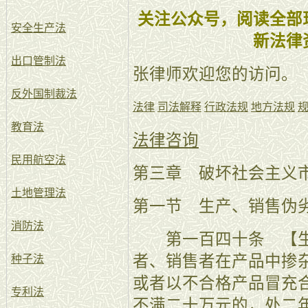
关注公众号，阅读全部
安全生产法
新法律
出口管制法
张律师欢迎您的访问。
反外国制裁法
法律
司法解释
行政法规
地方法规
教育法
法律咨询
民用航空法
第三章 破坏社会主义
土地管理法
第一节 生产、销售伪
消防法
第一百四十条 【生
者、销售者在产品中掺
种子法
或者以不合格产品冒充
专利法
不满二十万元的，处二