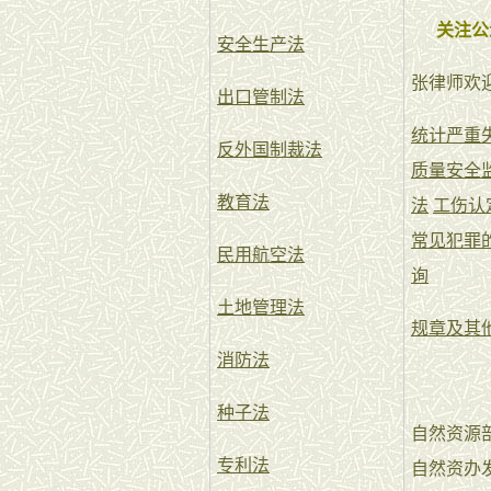
关注公
安全生产法
张律师欢
出口管制法
统计严重
反外国制裁法
质量安全
教育法
法
工伤认
常见犯罪
民用航空法
询
土地管理法
规章及其
消防法
种子法
自然资源
专利法
自然资办发