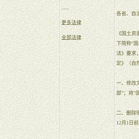
......
各省、自
更多法律
《国土资
全部法律
下简称“国
法》要求
定》（自
一、修改
部”；将“
二、删除衔
12月1