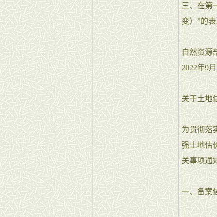
三、在第
变）”的
自然资源
2022年9月
关于土地
为贯彻落
强土地估
关事项通
一、备案