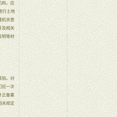
机构，应
进行土地
理机关登
件及相关
证明等材
核验。对
门应一次
补正备案
相关规定