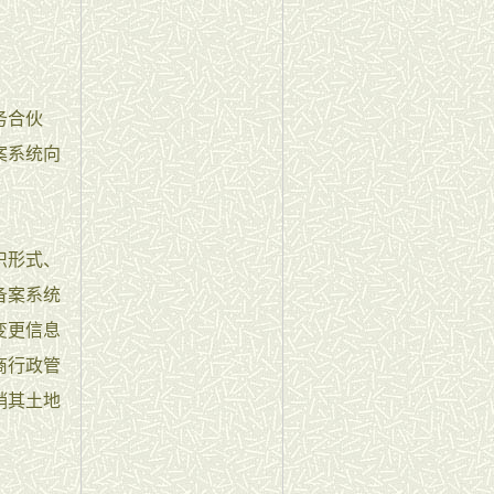
务合伙
案系统向
织形式、
备案系统
变更信息
商行政管
销其土地