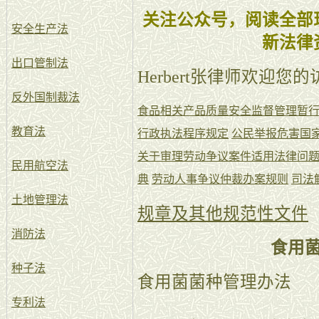
关注公众号，阅读全部
安全生产法
新法律
出口管制法
Herbert张律师欢迎您
反外国制裁法
食品相关产品质量安全监督管理暂
教育法
行政执法程序规定
公民举报危害国
关于审理劳动争议案件适用法律问题
民用航空法
典
劳动人事争议仲裁办案规则
司法
土地管理法
规章及其他规范性文件
消防法
食用
种子法
食用菌菌种管理办法
专利法