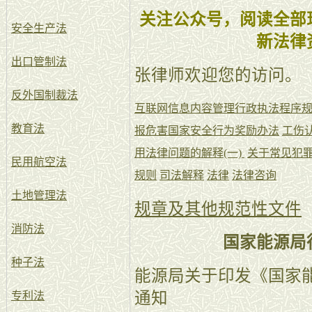
关注公众号，阅读全部
安全生产法
新法律
出口管制法
张律师欢迎您的访问。
反外国制裁法
互联网信息内容管理行政执法程序
教育法
报危害国家安全行为奖励办法
工伤
用法律问题的解释(一)
关于常见犯
民用航空法
规则
司法解释
法律
法律咨询
土地管理法
规章及其他规范性文件
消防法
国家能源局
种子法
能源局关于印发《国家
通知
专利法